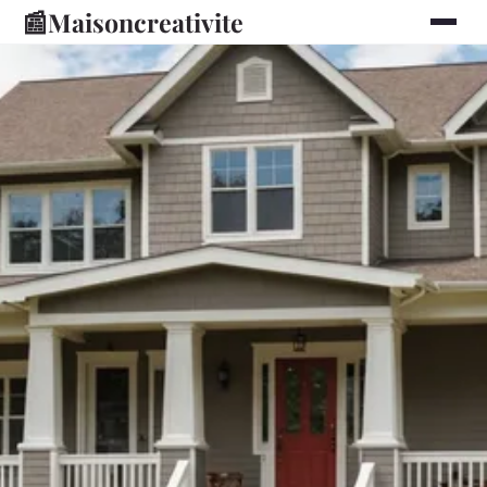
📰
Maisoncreativite