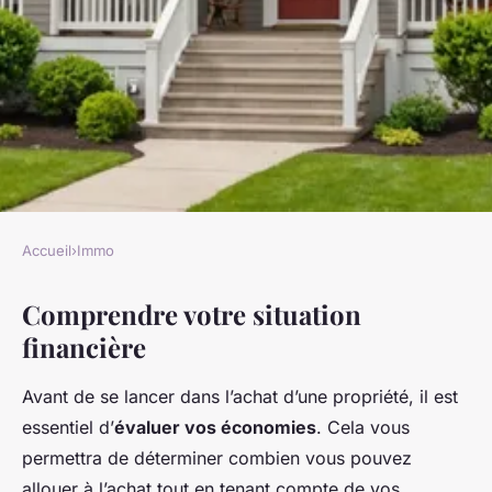
Accueil
›
Immo
IMMO
Comprendre votre situation
10 étapes pour réussir l'achat
financière
de votre maison
Avant de se lancer dans l’achat d’une propriété, il est
Valentine
•
20 décembre 2024
•
10 min de lecture
essentiel d’
évaluer vos économies
. Cela vous
permettra de déterminer combien vous pouvez
allouer à l’achat tout en tenant compte de vos