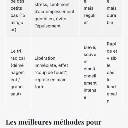
de des
é,
e,
stress, sentiment
petits
mais
mais
d’accomplissement
pas (15
réguli
dura
quotidien, évite
min/jo
er
ble
l’épuisement
ur)
Rapi
Élevé,
Le tri
de et
souve
radical
Libération
visib
nt
(démé
immédiate, effet
le
émoti
nagem
“coup de fouet”,
dès
onnell
ent /
reprise en main
le
ement
grand
forte
lend
intens
saut)
emai
e
n
Les meilleures méthodes pour