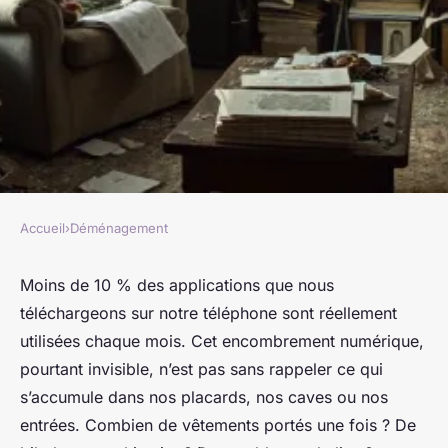
Accueil
›
Déménagement
DÉMÉNAGEMENT
Top astuces pour un
Moins de 10 % des applications que nous
téléchargeons sur notre téléphone sont réellement
désencombrement réussi et
utilisées chaque mois. Cet encombrement numérique,
apaisant
pourtant invisible, n’est pas sans rappeler ce qui
s’accumule dans nos placards, nos caves ou nos
Joëlle
•
15/04/2026 16:36
•
9 min de lecture
entrées. Combien de vêtements portés une fois ? De