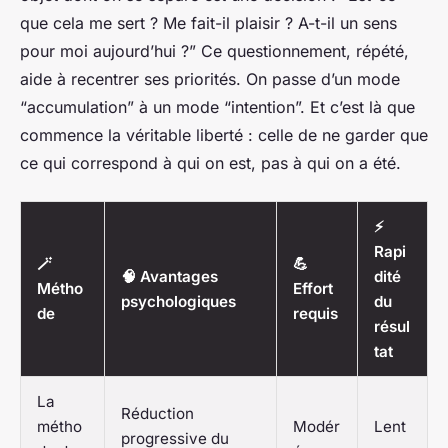
que cela me sert ? Me fait-il plaisir ? A-t-il un sens
pour moi aujourd’hui ?” Ce questionnement, répété,
aide à recentrer ses priorités. On passe d’un mode
“accumulation” à un mode “intention”. Et c’est là que
commence la véritable liberté : celle de ne garder que
ce qui correspond à qui on est, pas à qui on a été.
⚡
Rapi
🪄
💪
🧠 Avantages
dité
Métho
Effort
psychologiques
du
de
requis
résul
tat
La
Réduction
métho
Modér
Lent
progressive du