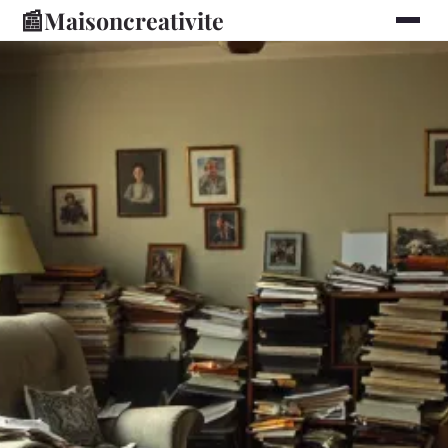
📰
Maisoncreativite