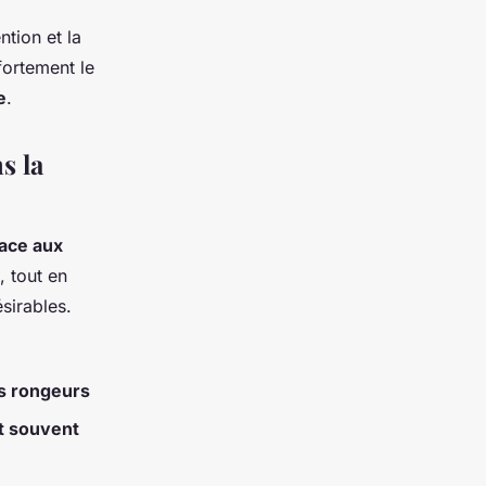
tion et la
fortement le
e
.
s la
face aux
, tout en
sirables.
es rongeurs
nt souvent