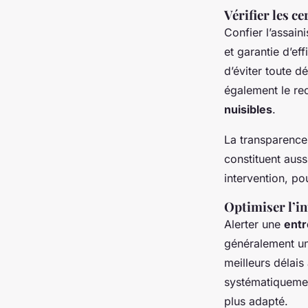
Vérifier les ce
Confier l’assain
et garantie d’ef
d’éviter toute d
également le re
nuisibles
.
La transparence 
constituent aus
intervention, pou
Optimiser l’in
Alerter une
entr
généralement une
meilleurs délais
systématiquement
plus adapté.