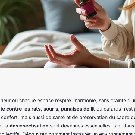
nsectisation en
érieur où chaque espace respire l’harmonie, sans crainte d’
tte contre les rats, souris, punaises de lit
ou cafards n’est
pour une maison
confort, mais aussi de santé et de préservation du cadre d
t la
désinsectisation
sont devenues essentielles, tant dans
 collectifs. Découvrez comment instaurer un environnement 