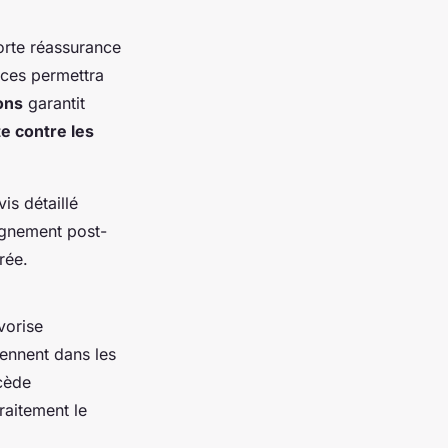
rte réassurance
ences permettra
ons
garantit
te contre les
is détaillé
agnement post-
rée.
vorise
iennent dans les
cède
raitement le