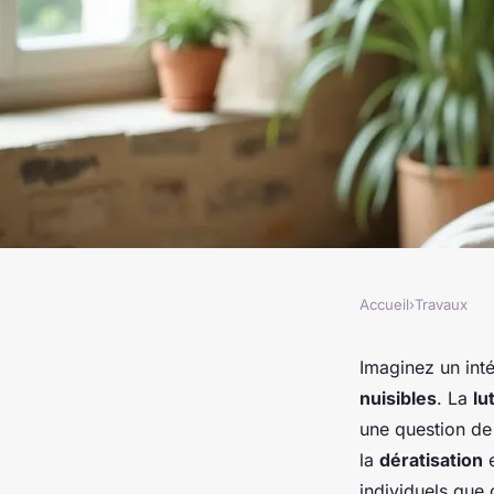
Accueil
›
Travaux
TRAVAUX
Dératisation et dési
Imaginez un int
nuisibles
. La
lu
france : solutions 
une question de 
la
dératisation
e
individuels que