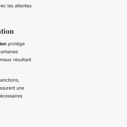
ec les attentes
ntion
ion
protège
certaines
rmaux résultant
anctions,
ssurent une
nécessaires