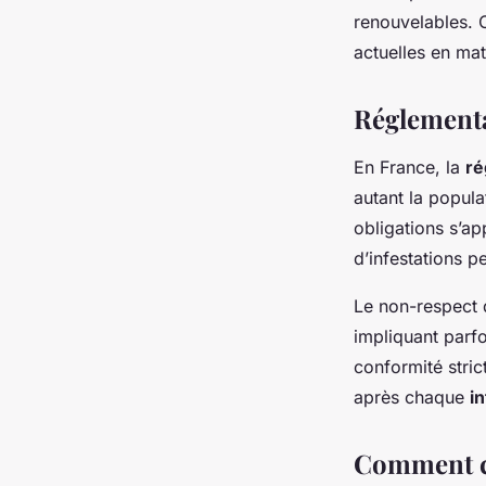
renouvelables. 
actuelles en mat
Réglementa
En France, la
ré
autant la popula
obligations s’a
d’infestations pe
Le non-respect
impliquant parf
conformité stric
après chaque
i
Comment ch