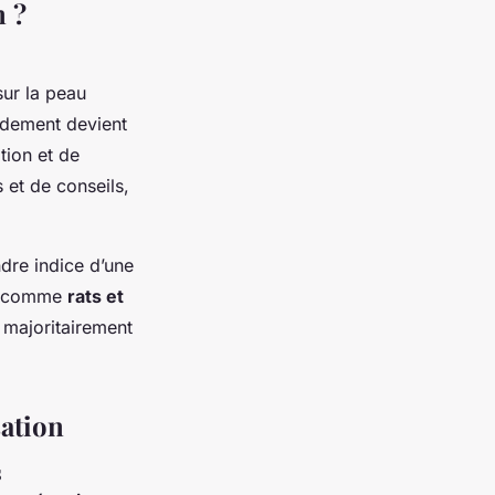
n ?
sur la peau
pidement devient
tion et de
 et de conseils,
dre indice d’une
rs comme
rats et
 majoritairement
sation
s