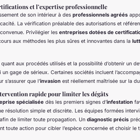
rtifications et l’expertise professionnelle
issement de son intérieur à des
professionnels agréés
appo
ficacité. La vérification préalable des autorisations et référ
éconvenue. Privilégier les
entreprises dotées de certificati
cours aux méthodes les plus sûres et innovantes dans la
lut
quant aux procédés utilisés et la possibilité d’obtenir un dev
si un gage de sérieux. Certaines sociétés incluent l’accomp
r s’assurer que l’
invasion
est réellement maîtrisée sur la du
tervention rapide pour limiter les dégâts
eprise spécialisée
dès les premiers signes d’
infestation
fa
 résolution simple et discrète. Les équipes formées interv
 afin de limiter toute propagation. Un
diagnostic précis
pré
 toute action pour cibler l’espèce concernée et choisir le t