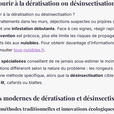
rir à la dératisation ou désinsectisatio
rattements dans les murs, déjections suspectes ou piqûres 
nt une
infestation débutante
. Face à ces signes, réagir ra
rvention
est précoce, plus elle limite les risques de propaga
ts liés aux
nuisibles
. Pour obtenir davantage d’informations
nsulter
tous-nuisibles.fr
.
 spécialisées
conseillent de ne jamais sous-estimer le moin
ctions différeront selon la nature du problème : les rongeu
ne méthode spécifique, alors que la
désinsectisation
cible
lit
, cafards ou blattes.
 modernes de dératisation et désinsecti
 méthodes traditionnelles et innovations écologique