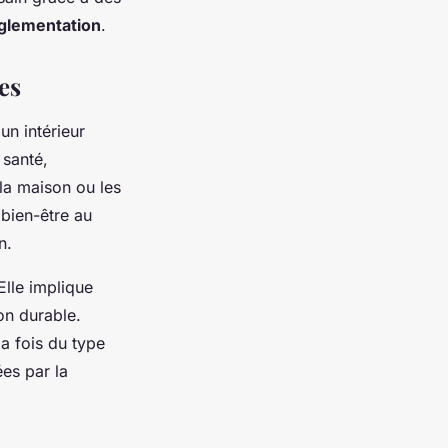
glementation
.
es
un intérieur
 santé,
 la maison ou les
bien-être au
n.
 Elle implique
on durable.
la fois du type
ées par la