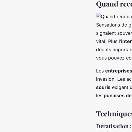
Quand recou
Sensations de g
signalent souve
vital. Plus l’
inte
dégâts importan
vous pouvez co
Les
entreprises
invasion. Les a
souris
exigent u
les
punaises de 
Techniques
Dératisation :