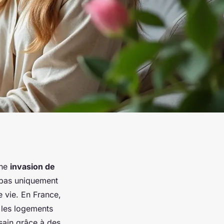
une
invasion de
 pas uniquement
e vie. En France,
 les logements
sain grâce à des