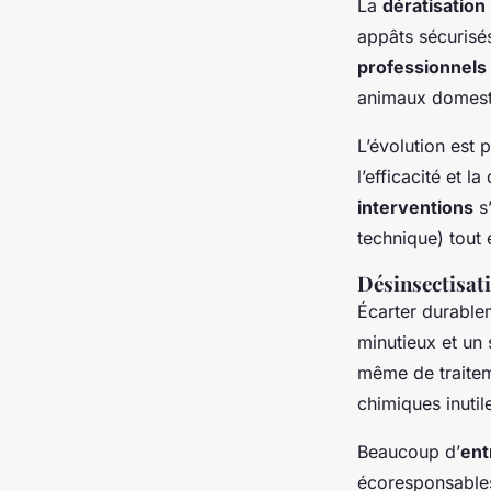
La
dératisation
appâts sécurisé
professionnels
animaux domesti
L’évolution est 
l’efficacité et l
interventions
s’
technique) tout 
Désinsectisati
Écarter durable
minutieux et un 
même de traitem
chimiques inutil
Beaucoup d’
ent
écoresponsables,