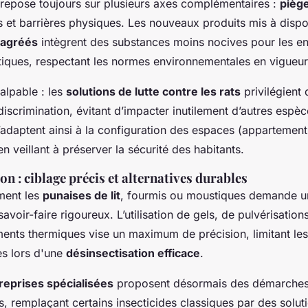
repose toujours sur plusieurs axes complémentaires :
pièg
s et barrières physiques. Les nouveaux produits mis à dispo
 agréés
intègrent des substances moins nocives pour les en
ques, respectant les normes environnementales en vigueur
palpable : les
solutions de lutte contre les rats
privilégient
a discrimination, évitant d’impacter inutilement d’autres espè
adaptent ainsi à la configuration des espaces (appartement, 
en veillant à préserver la sécurité des habitants.
on : ciblage précis et alternatives durables
ment les
punaises de lit
, fourmis ou moustiques demande u
savoir-faire rigoureux. L’utilisation de gels, de pulvérisatio
ents thermiques vise un maximum de précision, limitant les
es lors d'une
désinsectisation efficace
.
reprises spécialisées
proposent désormais des démarche
 remplaçant certains insecticides classiques par des soluti