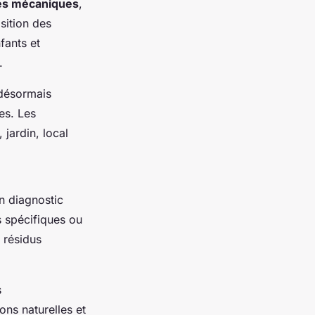
es mécaniques
,
sition des
fants et
.
 désormais
ces. Les
jardin, local
n diagnostic
ns spécifiques ou
 résidus
s
ons naturelles et