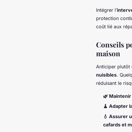
Intégrer l’
interv
protection conti
coût lié aux rép
Conseils po
maison
Anticiper plutôt 
nuisibles
. Quel
réduisant le ris
🌿 Maintenir
🧹 Adapter l
💧 Assurer u
cafards et 