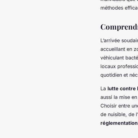
saine
méthodes efficac
Laura
•
17 février 2026
•
6 min de lecture
Comprendre 
L’arrivée souda
accueillant en z
véhiculant bacté
locaux professi
quotidien et né
La
lutte contre 
aussi la mise e
Choisir entre un
de nuisible, de 
réglementation