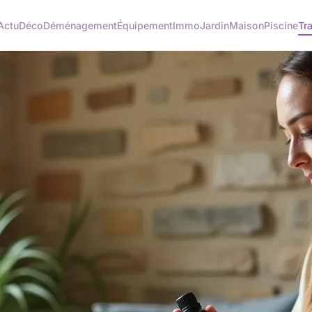
Actu
Déco
Déménagement
Équipement
Immo
Jardin
Maison
Piscine
Tr