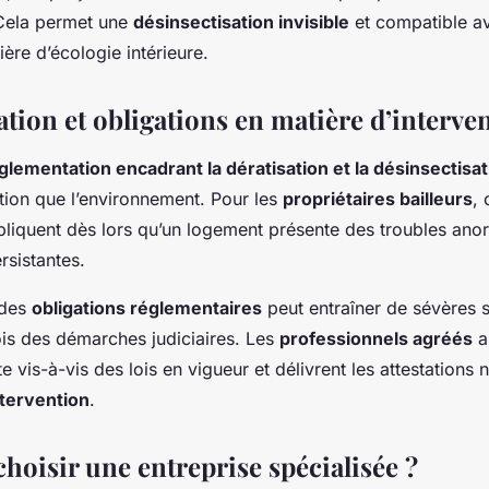
Cela permet une
désinsectisation invisible
et compatible av
ière d’écologie intérieure.
tion et obligations en matière d’interve
glementation encadrant la dératisation et la désinsectisat
tion que l’environnement. Pour les
propriétaires bailleurs
, 
ppliquent dès lors qu’un logement présente des troubles ano
rsistantes.
 des
obligations réglementaires
peut entraîner de sévères s
ois des démarches judiciaires. Les
professionnels agréés
a
te vis-à-vis des lois en vigueur et délivrent les attestations 
ntervention
.
oisir une entreprise spécialisée ?