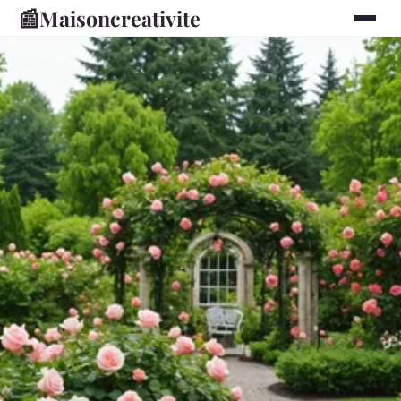
📰
Maisoncreativite