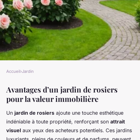
Accueil
›
Jardin
JARDIN
Avantages d’un jardin de rosiers
Augmenter la valeur de votre
pour la valeur immobilière
maison avec un jardin de
rosiers
Un
jardin de rosiers
ajoute une touche esthétique
indéniable à toute propriété, renforçant son
attrait
Sarah
•
20 décembre 2024
•
5 min de lecture
visuel
aux yeux des acheteurs potentiels. Ces jardins
luxuriants, pleins de couleurs et de parfums, peuvent