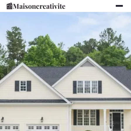
📰
Maisoncreativite