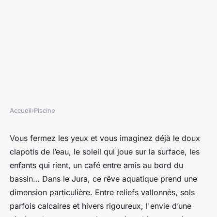
Accueil
›
Piscine
PISCINE
Pisciniste Jura : optez pour des
Vous fermez les yeux et vous imaginez déjà le doux
clapotis de l’eau, le soleil qui joue sur la surface, les
piscines sur mesure et
enfants qui rient, un café entre amis au bord du
innovantes
bassin… Dans le Jura, ce rêve aquatique prend une
dimension particulière. Entre reliefs vallonnés, sols
Blancheline
•
01/05/2026 14:00
•
9 min de lecture
parfois calcaires et hivers rigoureux, l'envie d’une