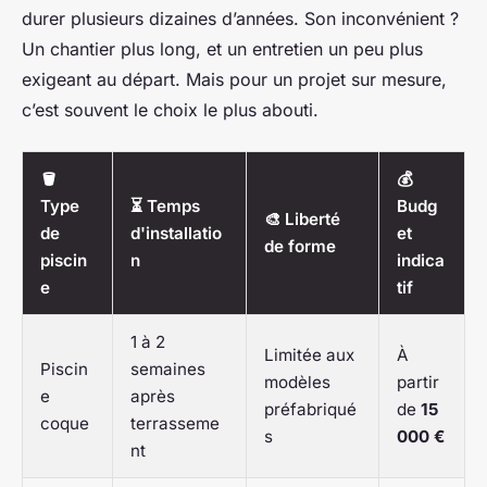
durer plusieurs dizaines d’années. Son inconvénient ?
Un chantier plus long, et un entretien un peu plus
exigeant au départ. Mais pour un projet sur mesure,
c’est souvent le choix le plus abouti.
🪣
💰
Type
⏳ Temps
Budg
🎨 Liberté
de
d'installatio
et
de forme
piscin
n
indica
e
tif
1 à 2
Limitée aux
À
Piscin
semaines
modèles
partir
e
après
préfabriqué
de
15
coque
terrasseme
s
000 €
nt