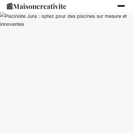
📰
Maisoncreativite