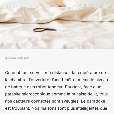
Accueil
›
Maison
MAISON
5 méthodes pratiques pour
On peut tout surveiller à distance : la température de
la chambre, l’ouverture d’une fenêtre, même le niveau
repérer les punaises de lit
de batterie d’un robot tondeur. Pourtant, face à un
parasite microscopique comme la punaise de lit, tous
Aubine
•
18/03/2026 13:34
•
9 min de lecture
nos capteurs connectés sont aveugles. Le paradoxe
est troublant. Nos maisons sont plus intelligentes que