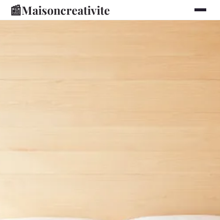
📰
Maisoncreativite