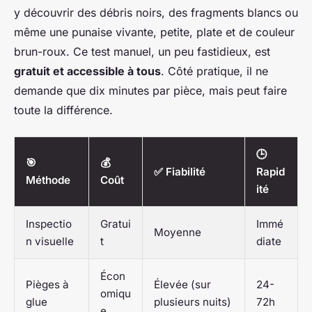
y découvrir des débris noirs, des fragments blancs ou
même une punaise vivante, petite, plate et de couleur
brun-roux. Ce test manuel, un peu fastidieux, est
gratuit et accessible à tous
. Côté pratique, il ne
demande que dix minutes par pièce, mais peut faire
toute la différence.
🕒
🎯
💰
✅ Fiabilité
Rapid
Méthode
Coût
ité
Inspectio
Gratui
Immé
Moyenne
n visuelle
t
diate
Écon
Pièges à
Élevée (sur
24-
omiqu
glue
plusieurs nuits)
72h
e