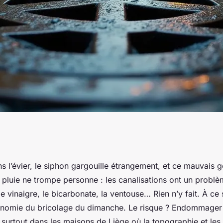
ées ? Solutions
s l’évier, le siphon gargouille étrangement, et ce mauvais g
 pluie ne trompe personne : les canalisations ont un probl
ouchage à Liège
le vinaigre, le bicarbonate, la ventouse… Rien n’y fait. À ce
conomie du bricolage du dimanche. Le risque ? Endommager
 surtout dans les maisons de Liège où la topographie et les