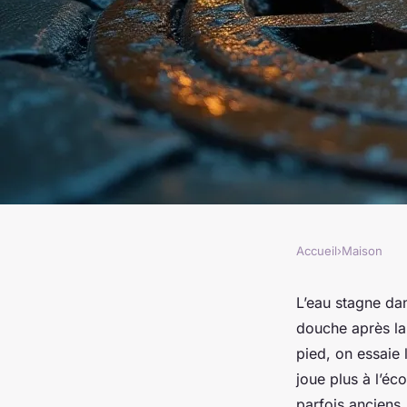
Accueil
›
Maison
MAISON
Canalisations bouch
L’eau stagne dan
douche après la
rapides pour le déb
pied, on essaie 
joue plus à l’é
parfois anciens,