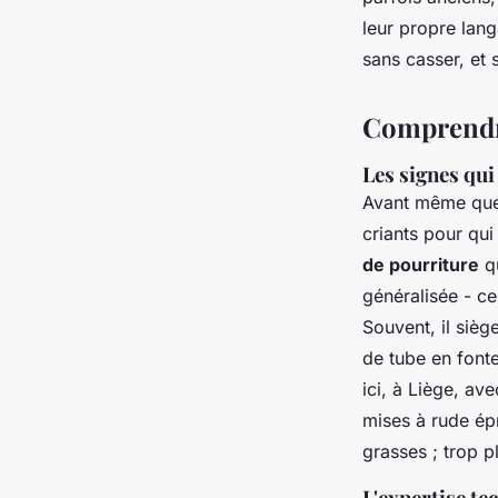
Aubine
•
13/04/2026 12:53
•
8 min de lecture
leur propre lan
sans casser, et
Comprendre
Les signes qu
Avant même que 
criants pour qui
de pourriture
qu
généralisée - ce
Souvent, il sièg
de tube en font
ici, à Liège, av
mises à rude ép
grasses ; trop pl
L'expertise te