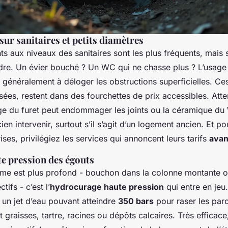
sur sanitaires et petits diamètres
 aux niveaux des sanitaires sont les plus fréquents, mais 
dre. Un évier bouché ? Un WC qui ne chasse plus ? L’usage
t généralement à déloger les obstructions superficielles. Ces
isées, restent dans des fourchettes de prix accessibles. Atten
e du furet peut endommager les joints ou la céramique du
cien intervenir, surtout s’il s’agit d’un logement ancien. Et po
ses, privilégiez les services qui annoncent leurs tarifs
avan
te pression des égouts
me est plus profond - bouchon dans la colonne montante o
tifs - c’est l’
hydrocurage haute pression
qui entre en jeu
e un jet d’eau pouvant atteindre
350 bars
pour raser les paro
t graisses, tartre, racines ou dépôts calcaires. Très efficace