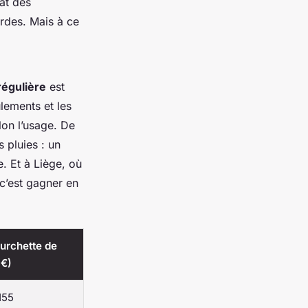
tat des
urdes. Mais à ce
régulière
est
ulements et les
lon l’usage. De
 pluies : un
e. Et à Liège, où
 c’est gagner en
ourchette de
(€)
155