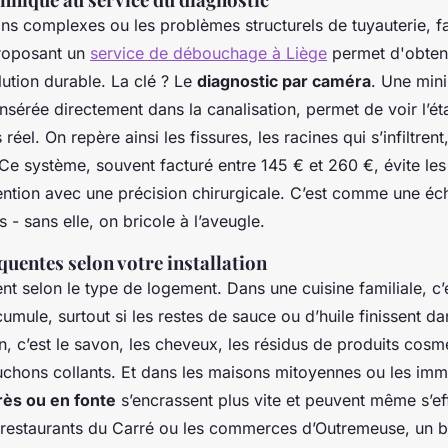
ns complexes ou les problèmes structurels de tuyauterie, fa
proposant un
service de débouchage à Liège
permet d'obteni
lution durable. La clé ? Le
diagnostic par caméra
. Une min
sérée directement dans la canalisation, permet de voir l’éta
réel. On repère ainsi les fissures, les racines qui s’infiltren
 Ce système, souvent facturé entre 145 € et 260 €, évite les 
rvention avec une précision chirurgicale. C’est comme une é
 - sans elle, on bricole à l’aveugle.
quentes selon votre installation
nt selon le type de logement. Dans une cuisine familiale, c’
cumule, surtout si les restes de sauce ou d’huile finissent da
in, c’est le savon, les cheveux, les résidus de produits cosm
chons collants. Et dans les maisons mitoyennes ou les imm
rès ou en fonte
s’encrassent plus vite et peuvent même s’eff
 restaurants du Carré ou les commerces d’Outremeuse, un b