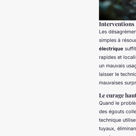
Interventions 
Les désagréments
simples à résou
électrique
suffi
rapides et local
un mauvais usag
laisser le techni
mauvaises surpri
Le curage hau
Quand le problè
des égouts collec
technique utilis
tuyaux, éliminan