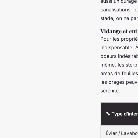
aussi un curage 
canalisations, p
stade, on ne par
Vidange et ent
Pour les propri
indispensable. À
odeurs indésira
même, les sterpu
amas de feuilles
les orages peuve
sérénité.
🔧 Type d’inte
Évier / Lavabo