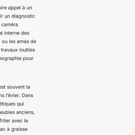
ire appel à un
r un diagnostic
i caméra
t interne des
t, ou les amas de
travaux inutiles
chographie pour
est souvent la
ns l’évier. Dans
étiques qui
eubles anciens,
riter avec le
ac à graisse