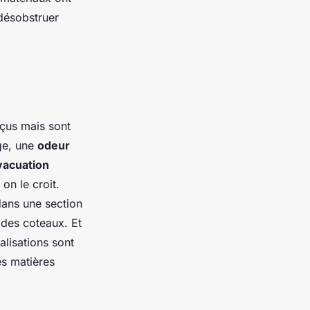
désobstruer
rçus mais sont
ge, une
odeur
vacuation
on le croit.
 dans une section
 des coteaux. Et
nalisations sont
es matières