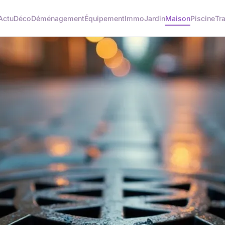
Actu
Déco
Déménagement
Équipement
Immo
Jardin
Maison
Piscine
Tr