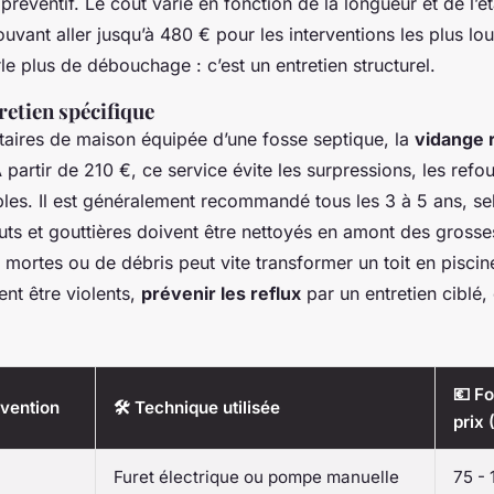
préventif. Le coût varie en fonction de la longueur et de l’é
ouvant aller jusqu’à 480 € pour les interventions les plus lo
le plus de débouchage : c’est un entretien structurel.
retien spécifique
étaires de maison équipée d’une fosse septique, la
vidange 
 partir de 210 €, ce service évite les surpressions, les refo
bles. Il est généralement recommandé tous les 3 à 5 ans, se
ts et gouttières doivent être nettoyés en amont des grosses
 mortes ou de débris peut vite transformer un toit en piscin
nt être violents,
prévenir les reflux
par un entretien ciblé,
💶 F
rvention
🛠️ Technique utilisée
prix 
Furet électrique ou pompe manuelle
75 - 