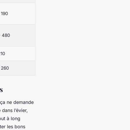
 190
- 480
210
- 260
s
Et ça ne demande
dans l’évier,
out à long
ter les bons