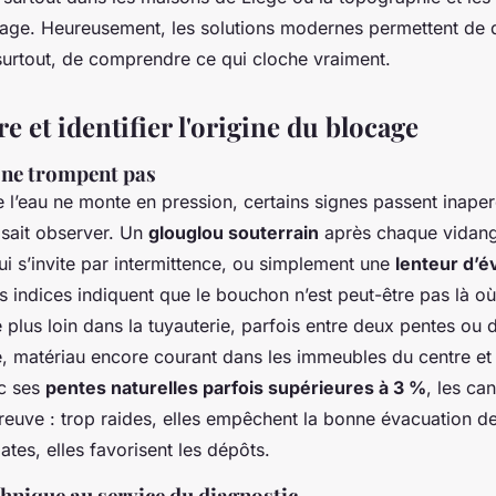
gage. Heureusement, les solutions modernes permettent de 
 surtout, de comprendre ce qui cloche vraiment.
 et identifier l'origine du blocage
i ne trompent pas
l’eau ne monte en pression, certains signes passent inape
 sait observer. Un
glouglou souterrain
après chaque vidan
i s’invite par intermittence, ou simplement une
lenteur d’é
s indices indiquent que le bouchon n’est peut-être pas là où 
e plus loin dans la tuyauterie, parfois entre deux pentes ou
e, matériau encore courant dans les immeubles du centre et
ec ses
pentes naturelles parfois supérieures à 3 %
, les ca
reuve : trop raides, elles empêchent la bonne évacuation d
ates, elles favorisent les dépôts.
chnique au service du diagnostic