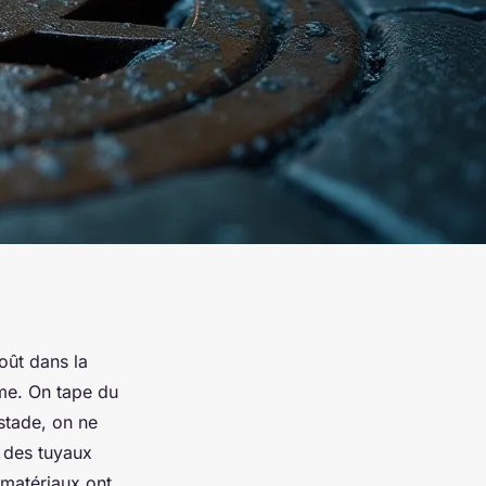
oût dans la
ème. On tape du
 stade, on ne
 des tuyaux
 matériaux ont