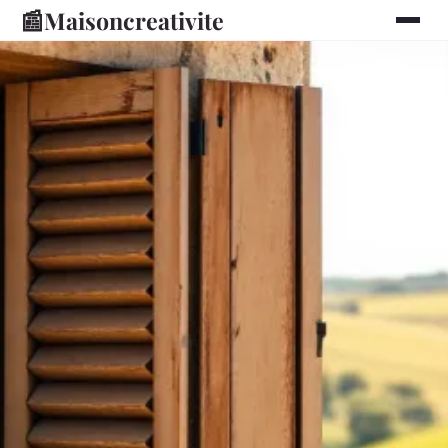
📰
Maisoncreativite