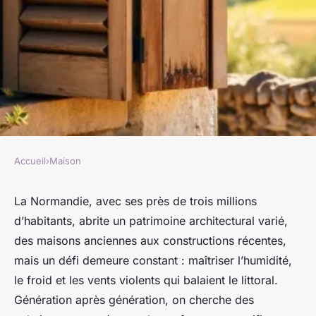
Accueil
›
Maison
MAISON
Découvrez pourquoi les volets
La Normandie, avec ses près de trois millions
d’habitants, abrite un patrimoine architectural varié,
roulants en Normandie
des maisons anciennes aux constructions récentes,
améliorent votre confort
mais un défi demeure constant : maîtriser l’humidité,
le froid et les vents violents qui balaient le littoral.
Aubine
•
29/05/2026 08:36
•
9 min de lecture
Génération après génération, on cherche des