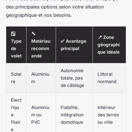
des principales options selon votre situation
géographique et vos besoins.
🪟
🔧
📍 Zone
Type
Matériau
✅ Avantage
géographi
de
recomm
principal
que idéale
volet
andé
Autonomie
Solai
Aluminiu
Littoral
totale, pas
re
m
normand
de câblage
Élect
riqu
Aluminiu
Fiabilité,
Intérieur
e
m ou
intégration
des terres
filair
PVC
domotique
ou ville
e