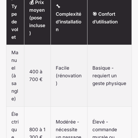
💰 Prix
Ty
🔧
moyen
pe
Complexité
🎯 Confort
(pose
de
d’installatio
d’utilisation
incluse
vol
n
)
et
Ma
nu
el
Facile
Basique -
400 à
(à
(rénovation
requiert un
700 €
sa
)
geste physique
ngl
e)
Éle
ctri
Modérée -
Élevé -
qu
800 à 1
nécessite
commande
e
300 €
un passage
murale ou