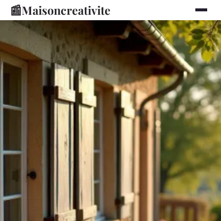
📰
Maisoncreativite