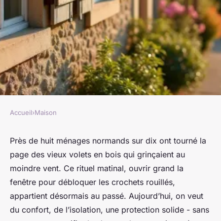
Accueil
›
Maison
MAISON
Les volets roulants en
Près de huit ménages normands sur dix ont tourné la
page des vieux volets en bois qui grinçaient au
normandie : un choix malin
moindre vent. Ce rituel matinal, ouvrir grand la
pour votre confort
fenêtre pour débloquer les crochets rouillés,
appartient désormais au passé. Aujourd’hui, on veut
Aubine
•
20/05/2026 14:50
•
9 min de lecture
du confort, de l’isolation, une protection solide - sans