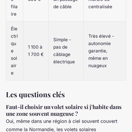
fila
de câble
centralisée
ire
Éle
ctri
Très élevé -
Simple -
qu
autonomie
1 100 à
pas de
e
garantie,
1 700 €
câblage
sol
même en
électrique
air
nuageux
e
Les questions clés
Faut-il choisir un volet solaire si j'habite dans
une zone souvent nuageuse ?
Oui, même dans une région à ciel souvent couvert
comme la Normandie, les volets solaires